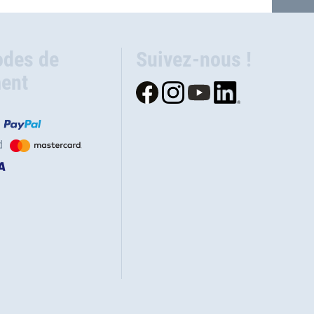
des de
Suivez-nous !
ent
d