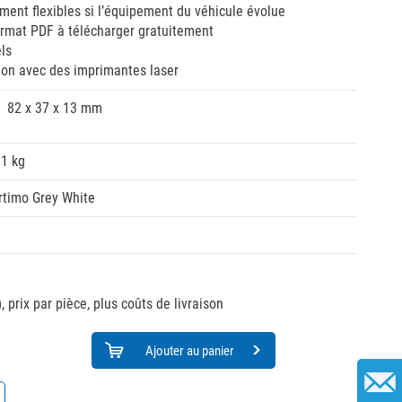
nt flexibles si l’équipement du véhicule évolue
rmat PDF à télécharger gratuitement
ls
tion avec des imprimantes laser
82 x 37 x 13 mm
01 kg
rtimo Grey White
,
prix par pièce, plus coûts de livraison
Ajouter au panier