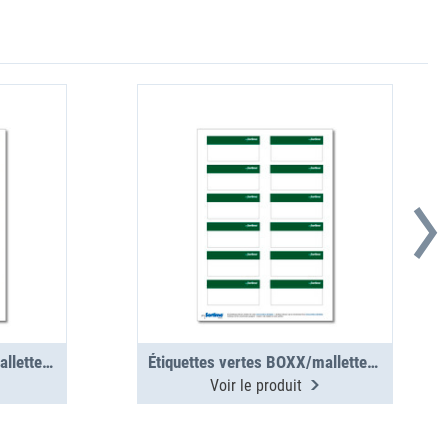
Étiquettes jaunes BOXX/mallettes/clip, 12 pcs (1 planche)
Étiquettes vertes BOXX/mallettes/clip, 12 pcs (1 planche)
Voir le produit