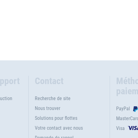
upport
Contact
Métho
paiem
uction
Recherche de site
Nous trouver
PayPal
Solutions pour flottes
MasterCar
Votre contact avec nous
Visa
e
Demande de rappel