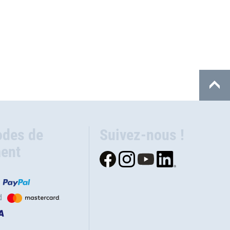
des de
Suivez-nous !
ent
d