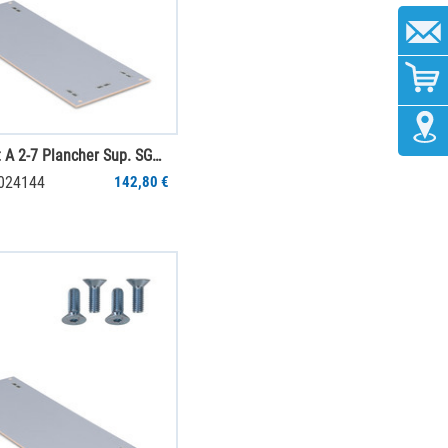
Jumbo-Unit A 2-7 Plancher Sup. SGR PS
0024144
142,80 €