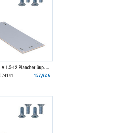
Jumbo-Unit A 1.5-12 Plancher Sup. SGR PS
0024141
157,92 €