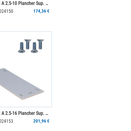
Jumbo-Unit A 2.5-10 Plancher Sup. SGR PS
0024150
174,36 €
Jumbo-Unit A 2.5-16 Plancher Sup. SGR PS
0024153
201,96 €