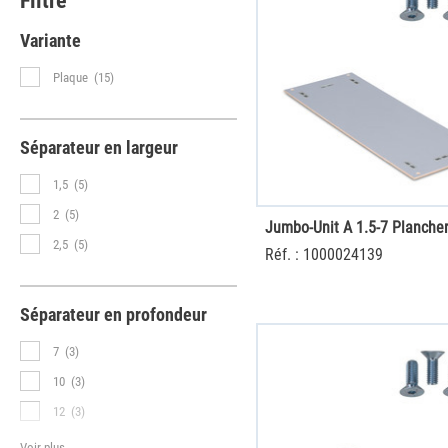
Filtre
Variante
Plaque
(15)
Séparateur en largeur
1,5
(5)
2
(5)
2,5
(5)
Réf. : 1000024139
Séparateur en profondeur
7
(3)
10
(3)
12
(3)
Voir plus