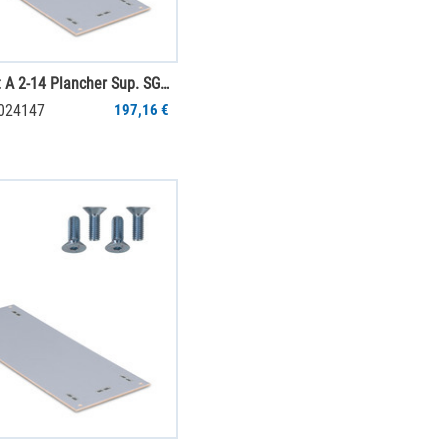
Jumbo-Unit A 2-14 Plancher Sup. SGR PS
0024147
197,16 €