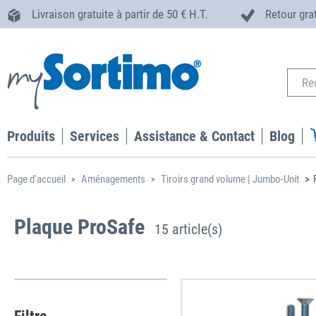
Livraison gratuite à partir de 50 € H.T.
Retour gra
Produits
Services
Assistance & Contact
Blog
Page d'accueil
Aménagements
Tiroirs grand volume | Jumbo-Unit
Plateau supérieur pour Jumbo Un
Plaque ProSafe
15 article(s)
Le plateau supérieur pour Jumbo Unit peut supporter des cha
jusqu'à 100 kg, il est possible de marcher dessus et il offre u
rapide du chargement grâce aux points d'arrimage intégrés.