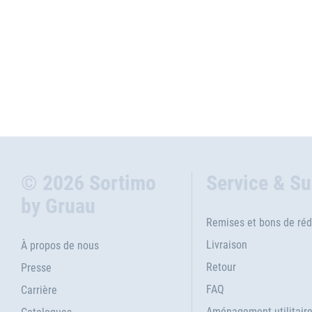
© 2026 Sortimo
Service & S
by Gruau
Remises et bons de réd
Livraison
À propos de nous
Retour
Presse
FAQ
Carrière
Aménagement utilitair