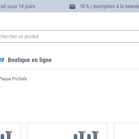
tuit sous 14 jours
10 % | inscription à la newsl
Boutique en ligne
Plaque ProSafe
it
rges allant
ne sécurisation