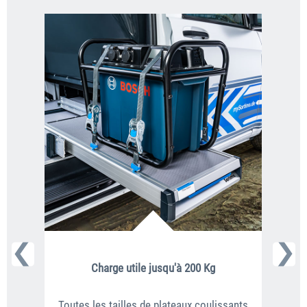
Charge utile jusqu'à 200 Kg
Toutes les tailles de plateaux coulissants
Le s