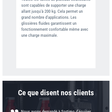
sont capables de supporter une charge
ProS
allant jusqu'à 200 kg. Cela permet un
alum
grand nombre d'applications. Les
sang
glissières fluides garantissent un
peuv
fonctionnement confortable même avec
sécu
une charge maximale.
coul
effi
alum
ProS
arri
Ce que disent nos clients
Nous avons demandé à Sortimo d'équiper