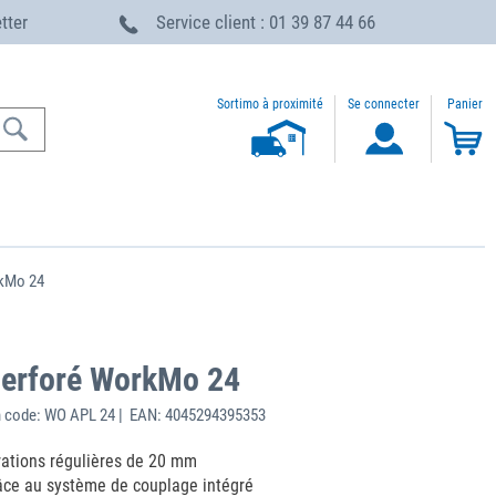
etter
Service client : 01 39 87 44 66
Sortimo à proximité
Se connecter
Panier
rkMo 24
 perforé WorkMo 24
 code: WO APL 24 | EAN: 4045294395353
orations régulières de 20 mm
âce au système de couplage intégré