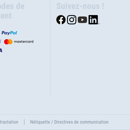
des de
Suivez-nous !
ent
d
tractation
Nétiquette / Directives de communication