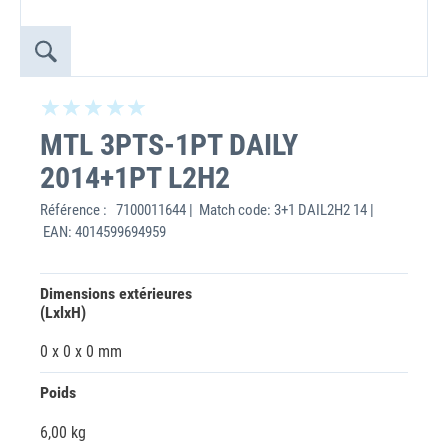
MTL 3PTS-1PT DAILY
2014+1PT L2H2
Référence :
7100011644 | Match code: 3+1 DAIL2H2 14 |
EAN: 4014599694959
Dimensions extérieures
(LxlxH)
0 x 0 x 0 mm
Poids
6,00 kg