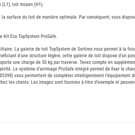
(L1), toit moyen (H1).
nt la surface du toit de manière optimale. Par conséquent, vous dis
le Kit Eco TopSystem ProSafe.
taire. La galerie de toit TopSystem de Sortimo vous permet à la fois d
éficiant d'une structure légère, cette galerie de toit dispose d'un p
orte une charge de 50 kg par traverse. Tenez compte en supplément d
vité. Le système d’arrimage ProSafe intégré permet de fixer le charg
05398) vous permettent de compléter intelligemment l’équipement de v
hez les clients. Les images sont fournies à titre d’exemple et peuvent 