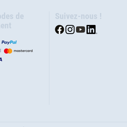
des de
Suivez-nous !
ent
d