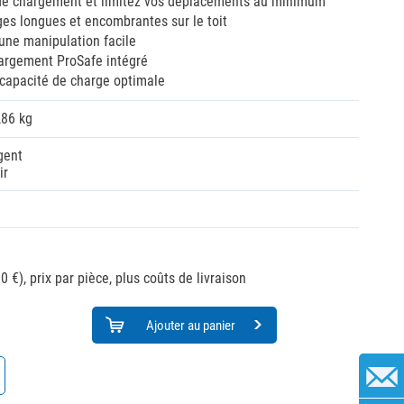
e chargement et limitez vos déplacements au minimum
ges longues et encombrantes sur le toit
une manipulation facile
argement ProSafe intégré
 capacité de charge optimale
,86 kg
gent
ir
0 €),
prix par pièce, plus coûts de livraison
Ajouter au panier