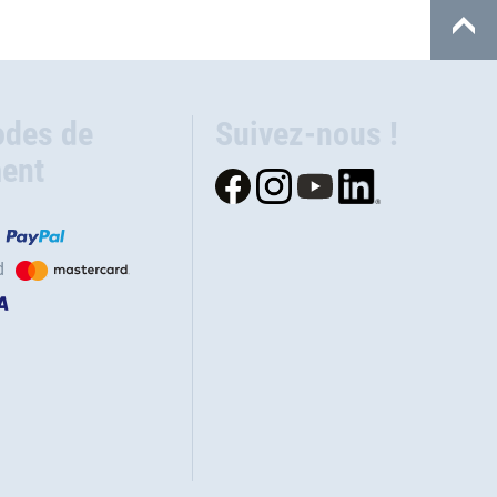
des de
Suivez-nous !
ent
d