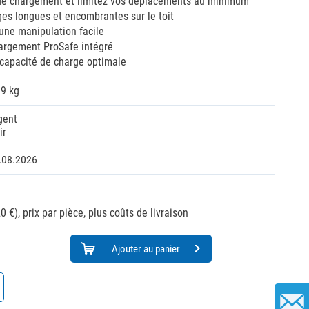
e chargement et limitez vos déplacements au minimum
ges longues et encombrantes sur le toit
une manipulation facile
argement ProSafe intégré
 capacité de charge optimale
09 kg
gent
ir
.08.2026
0 €),
prix par pièce, plus coûts de livraison
Ajouter au panier