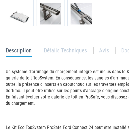
current
Description
Détails Techniques
Avis
Do
tab:
Un système d'arrimage du chargement intégré est inclus dans le K
galerie de toit TopSystem. En conséquence, les sangles d'arrimag
outre, la présence d'inserts en caoutchouc sur les traverses emp
Sortimo. Il peut être utilisé sur les points d'ancrage d'origine c
En faisant évoluer votre galerie de toit en ProSafe, vous dispos
du chargement.
Le Kit Eco TopSystem ProSafe Ford Connect 24 peut être installé s