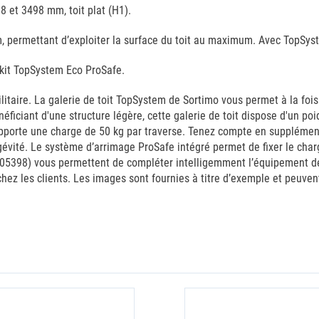
8 et 3498 mm, toit plat (H1).
, permettant d’exploiter la surface du toit au maximum. Avec TopSy
 kit TopSystem Eco ProSafe.
taire. La galerie de toit TopSystem de Sortimo vous permet à la fois d
éficiant d'une structure légère, cette galerie de toit dispose d'un p
orte une charge de 50 kg par traverse. Tenez compte en supplément d
vité. Le système d’arrimage ProSafe intégré permet de fixer le charg
05398) vous permettent de compléter intelligemment l’équipement de v
hez les clients. Les images sont fournies à titre d’exemple et peuvent 