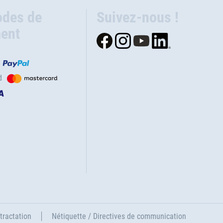
des de
Suivez-nous !
ent
d
tractation
Nétiquette / Directives de communication