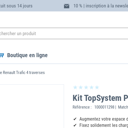
tuit sous 14 jours
10 % | inscription à la newsl
Boutique en ligne
 Renault Trafic 4 traverses
Kit TopSystem P
Référence :
1000011298 | Match
Augmentez votre espace d
Fixez solidement les char