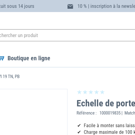
tuit sous 14 jours
10 % | inscription à la newsl
Boutique en ligne
VI 19 TN, PB
Echelle de port
Référence :
1000019835 | Match
Facile à monter sans laiss
Charge maximale de 100 