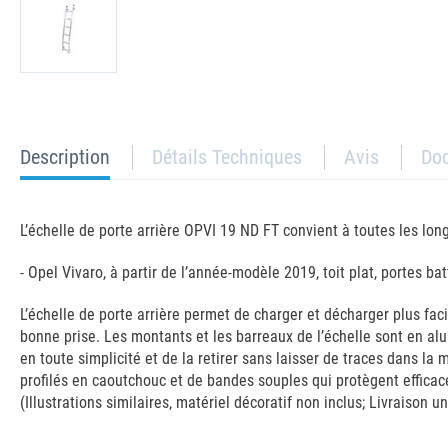
current
Description
Détails Techniques
Avis
Do
tab:
L’échelle de porte arrière OPVI 19 ND FT convient à toutes les lo
- Opel Vivaro, à partir de l’année-modèle 2019, toit plat, portes ba
L’échelle de porte arrière permet de charger et décharger plus fa
bonne prise. Les montants et les barreaux de l’échelle sont en alu
en toute simplicité et de la retirer sans laisser de traces dans la
profilés en caoutchouc et de bandes souples qui protègent efficacem
(Illustrations similaires, matériel décoratif non inclus; Livraison