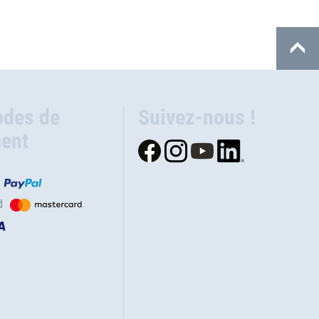
des de
Suivez-nous !
ent
d