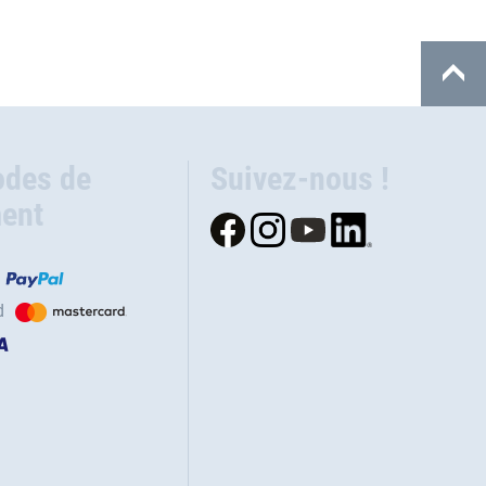
des de
Suivez-nous !
ent
d