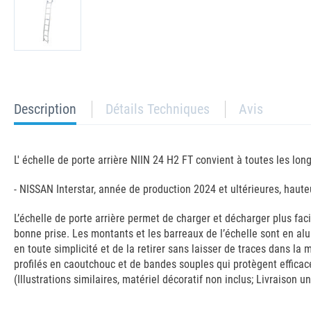
current
Description
Détails Techniques
Avis
tab:
L' échelle de porte arrière NIIN 24 H2 FT convient à toutes les lon
- NISSAN Interstar, année de production 2024 et ultérieures, haut
L’échelle de porte arrière permet de charger et décharger plus fa
bonne prise. Les montants et les barreaux de l’échelle sont en alu
en toute simplicité et de la retirer sans laisser de traces dans la
profilés en caoutchouc et de bandes souples qui protègent efficacem
(Illustrations similaires, matériel décoratif non inclus; Livraison