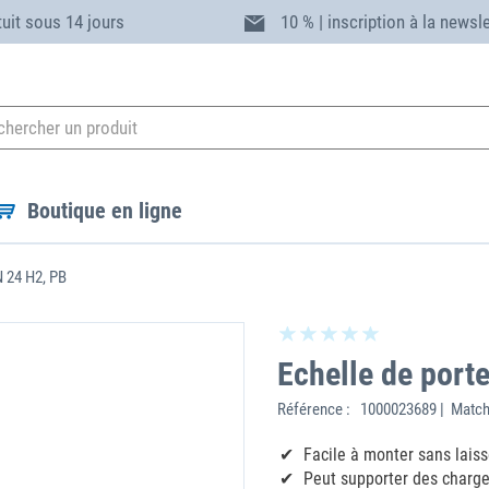
tuit sous 14 jours
10 % | inscription à la newsl
Boutique en ligne
N 24 H2, PB
Echelle de porte
Référence :
1000023689 | Match
Facile à monter sans laiss
Peut supporter des charge