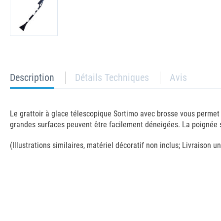
current
Description
Détails Techniques
Avis
tab:
Le grattoir à glace télescopique Sortimo avec brosse vous permet d
grandes surfaces peuvent être facilement déneigées. La poignée so
(Illustrations similaires, matériel décoratif non inclus; Livraison