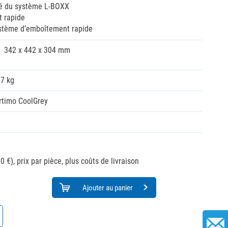
té du système L-BOXX
 rapide
stème d’emboîtement rapide
342 x 442 x 304 mm
97 kg
rtimo CoolGrey
0 €),
prix par pièce, plus coûts de livraison
Ajouter au panier