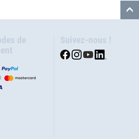
des de
Suivez-nous !
ent
d