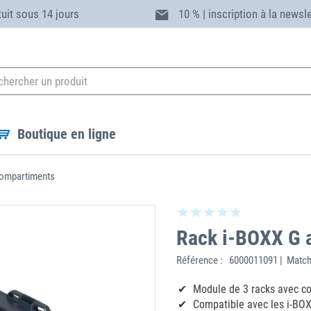
tuit sous 14 jours
10 % | inscription à la newsl
Boutique en ligne
compartiments
Rack i-BOXX G 
Référence :
6000011091 | Match
‌Module de 3 racks avec c
Compatible avec les i-BOXX