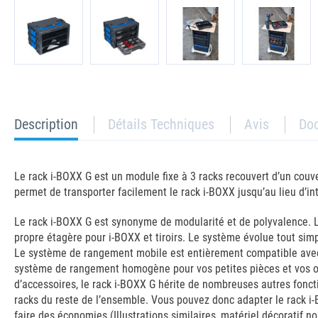
current
Description
Détails Techniques
Avis
Do
tab:
Le rack i-BOXX G est un module fixe à 3 racks recouvert d’un cou
permet de transporter facilement le rack i-BOXX jusqu’au lieu d’in
Le rack i-BOXX G est synonyme de modularité et de polyvalence. L
propre étagère pour i-BOXX et tiroirs. Le système évolue tout si
Le système de rangement mobile est entièrement compatible avec
système de rangement homogène pour vos petites pièces et vos ou
d’accessoires, le rack i-BOXX G hérite de nombreuses autres fonct
racks du reste de l’ensemble. Vous pouvez donc adapter le rack i-B
faire des économies.(Illustrations similaires, matériel décoratif 