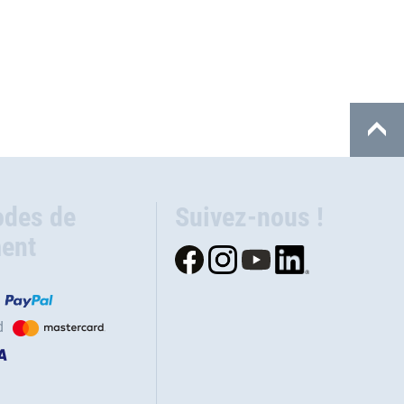
des de
Suivez-nous !
ent
d