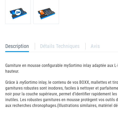
current
Description
Détails Techniques
Avis
tab:
Garniture en mousse configurable mySortimo inlay adaptée aux L-
hauteur.
Grâce à
my
Sortimo inlay, le contenu de vos BOXX, mallettes et ti
garnitures robustes sont inodores, faciles à nettoyer et parfaite
noir pour la couche supérieure, permet d’identifier rapidement le
inutiles. Les robustes garnitures en mousse protègent vos outils 
aux recherches chronophages.(Illustrations similaires, matériel d