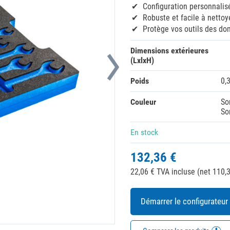
Configuration personnalis
Robuste et facile à nettoy
Protège vos outils des d
Dimensions extérieures
(LxlxH)
Poids
0,
Couleur
So
So
En stock
132,36 €
22,06 € TVA incluse (net 110,3
Démarrer le configurateur