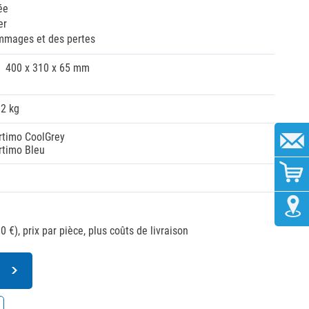
ée
er
ommages et des pertes
400 x 310 x 65 mm
32 kg
rtimo CoolGrey
rtimo Bleu
0 €),
prix par pièce, plus coûts de livraison