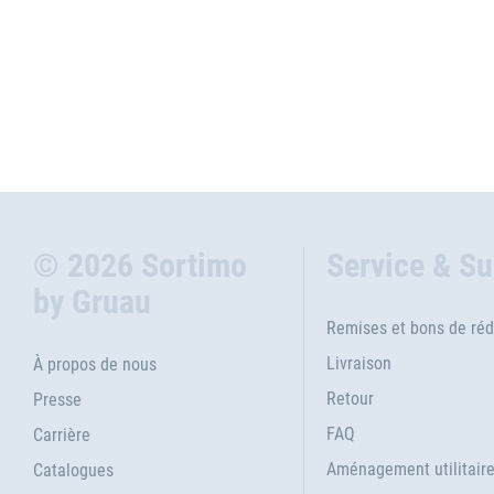
© 2026 Sortimo
Service & S
by Gruau
Remises et bons de réd
Livraison
À propos de nous
Retour
Presse
FAQ
Carrière
Aménagement utilitair
Catalogues