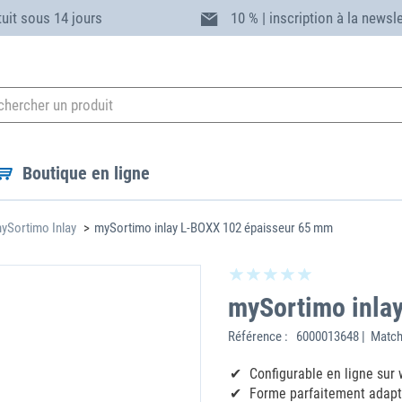
tuit sous 14 jours
10 % | inscription à la newsl
Boutique en ligne
ySortimo Inlay
mySortimo inlay L-BOXX 102 épaisseur 65 mm
mySortimo inla
Référence :
6000013648 | Match
Configurable en ligne sur
Forme parfaitement adap