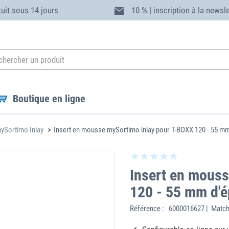
tuit sous 14 jours
10 % | inscription à la newsl
Boutique en ligne
ySortimo Inlay
Insert en mousse mySortimo inlay pour T-BOXX 120 - 55 mm
Insert en mous
120 - 55 mm d'é
Référence :
6000016627 | Matc