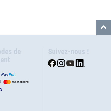
des de
Suivez-nous !
ent
d