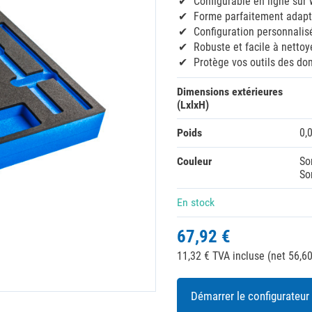
Configurable en ligne sur
Forme parfaitement adap
Configuration personnalis
Robuste et facile à nettoy
Protège vos outils des d
Dimensions extérieures
(LxlxH)
Poids
0,
Couleur
So
So
En stock
67,92 €
11,32 € TVA incluse (net 56,60
Démarrer le configurateur