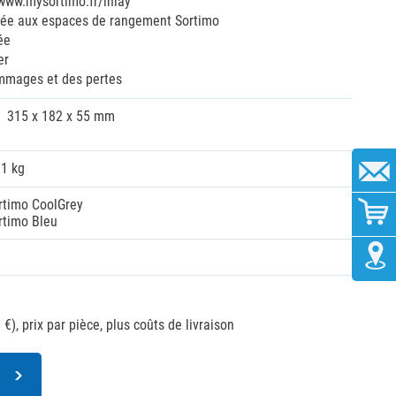
 www.mysortimo.fr/inlay
tée aux espaces de rangement Sortimo
ée
er
ommages et des pertes
315 x 182 x 55 mm
01 kg
rtimo CoolGrey
rtimo Bleu
 €),
prix par pièce, plus coûts de livraison