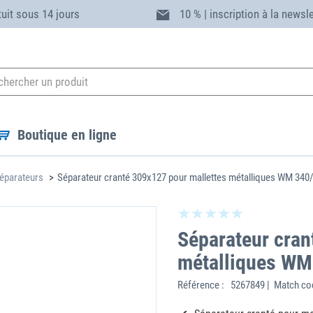
tuit sous 14 jours
10 % | inscription à la newsl
Boutique en ligne
éparateurs
Séparateur cranté 309x127 pour mallettes métalliques WM 340
Séparateur cran
métalliques WM
Référence :
5267849 | Match co