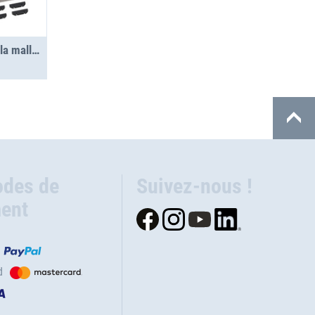
Séparateur 415x127 pour la mallette métallique KM 340
des de
Suivez-nous !
ent
d