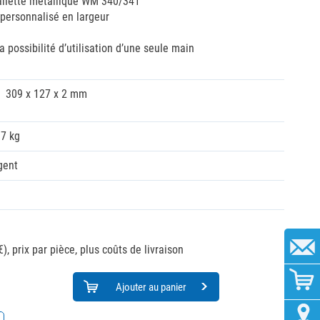
allette métallique WM 340/341
personnalisé en largeur
la possibilité d’utilisation d’une seule main
309 x 127 x 2 mm
17 kg
gent
€),
prix par pièce, plus coûts de livraison
Ajouter au panier