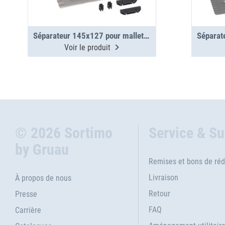
Séparateur 145x127 pour mallettes métalliques WM 340/341
Voir le produit
© 2026 Sortimo
Service & S
by Gruau
Remises et bons de réd
Livraison
À propos de nous
Retour
Presse
FAQ
Carrière