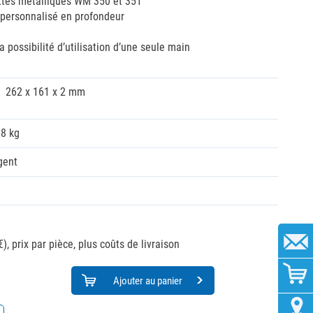
ttes métalliques WM 350 et 351
personnalisé en profondeur
la possibilité d’utilisation d’une seule main
262 x 161 x 2 mm
18 kg
gent
€),
prix par pièce, plus coûts de livraison
Ajouter au panier