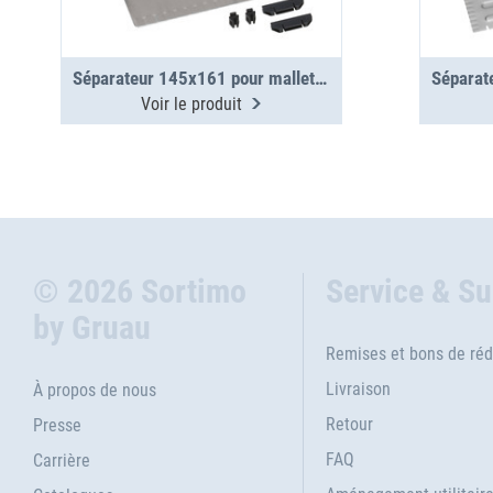
Séparateur 145x161 pour mallettes métalliques WM 350/351
Voir le produit
© 2026 Sortimo
Service & S
by Gruau
Remises et bons de réd
Livraison
À propos de nous
Retour
Presse
FAQ
Carrière