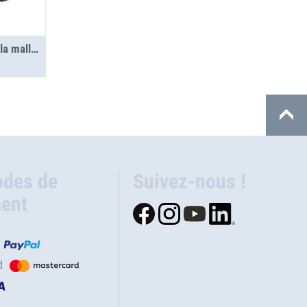
Séparateur 415x161 pour la mallette métallique KM 350
des de
Suivez-nous !
ent
d