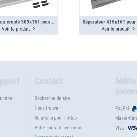
Séparateur cranté 309x161 pour mallettes métalliques WM 350/351
Voir le produit
Voir le produit
upport
Contact
Métho
paiem
uction
Recherche de site
Nous trouver
PayPal
Solutions pour flottes
MasterCar
Votre contact avec nous
Visa