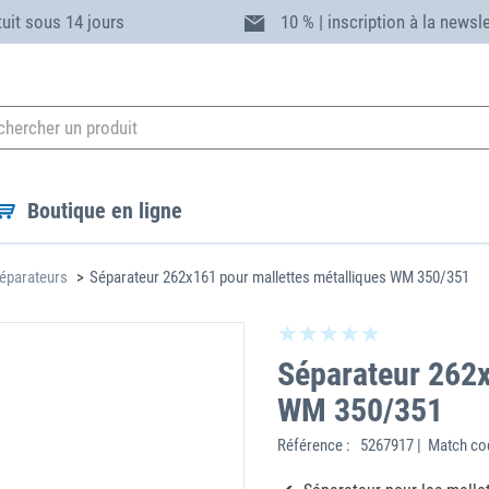
tuit sous 14 jours
10 % | inscription à la newsl
Boutique en ligne
éparateurs
Séparateur 262x161 pour mallettes métalliques WM 350/351
Séparateur 262x
WM 350/351
Référence :
5267917 | Match co