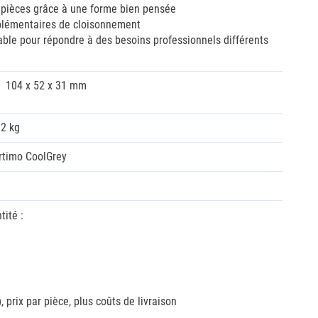
s pièces grâce à une forme bien pensée
upplémentaires de cloisonnement
able pour répondre à des besoins professionnels différents
104 x 52 x 31 mm
02 kg
rtimo CoolGrey
tité :
,
prix par pièce, plus coûts de livraison