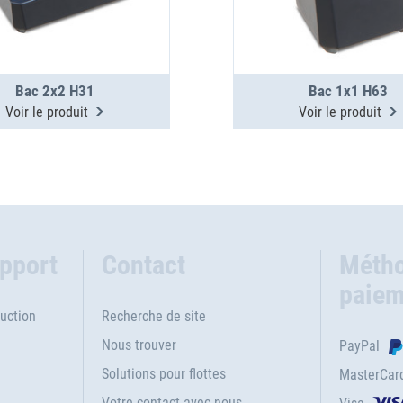
Bac 2x2 H31
Bac 1x1 H63
Voir le produit
Voir le produit
upport
Contact
Métho
paiem
uction
Recherche de site
Nous trouver
PayPal
Solutions pour flottes
MasterCar
Votre contact avec nous