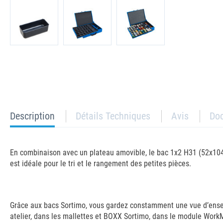
current
Description
Détails Techniques
Avis
Do
tab:
En combinaison avec un plateau amovible, le bac 1x2 H31 (52x104
est idéale pour le tri et le rangement des petites pièces.
Grâce aux bacs Sortimo, vous gardez constamment une vue d’ensembl
atelier, dans les mallettes et BOXX Sortimo, dans le module Wor