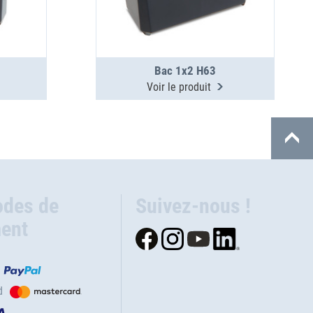
Bac 1x2 H63
Voir le produit
des de
Suivez-nous !
ent
d