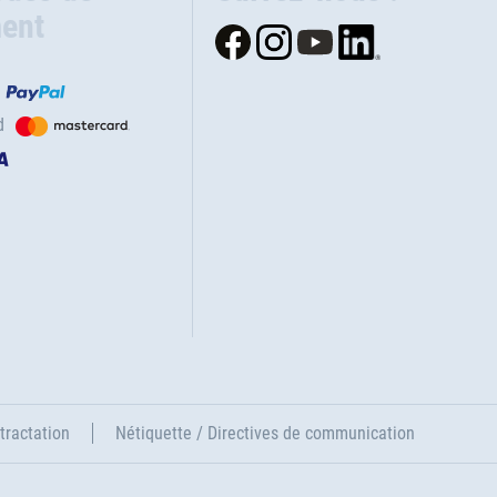
ent
d
tractation
Nétiquette / Directives de communication