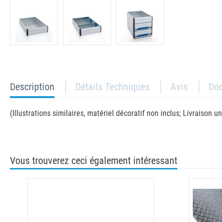
current
Description
Détails Techniques
Avis
Do
tab:
(Illustrations similaires, matériel décoratif non inclus; Livraison
Vous trouverez ceci également intéressant