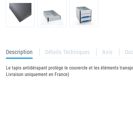
current
Description
Détails Techniques
Avis
Do
tab:
Le tapis antidérapant protège le couvercle et les éléments transpo
Livraison uniquement en France)