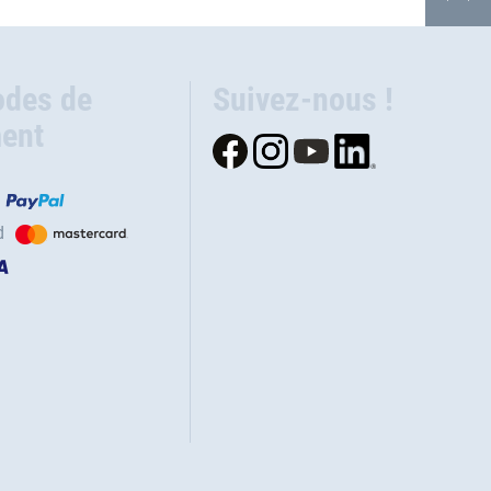
des de
Suivez-nous !
ent
d