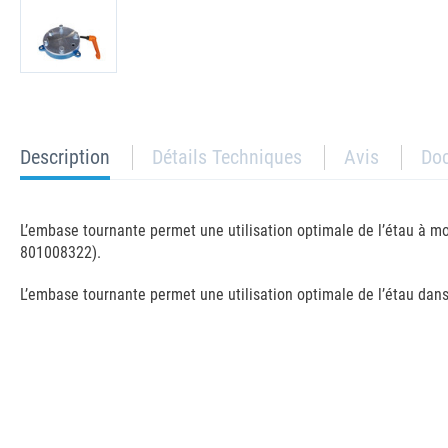
current
Description
Détails Techniques
Avis
Do
tab:
L’embase tournante permet une utilisation optimale de l’étau à mors
801008322).
L’embase tournante permet une utilisation optimale de l’étau dans 