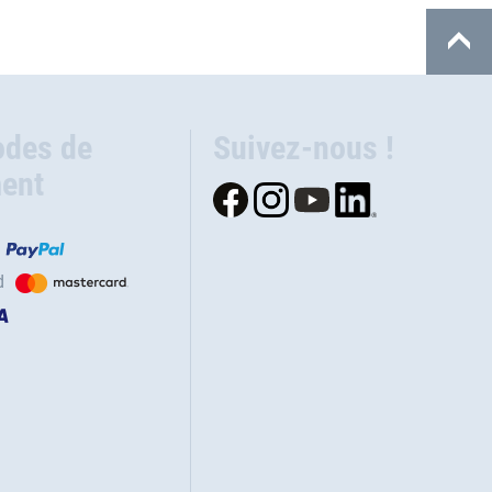
des de
Suivez-nous !
ent
d