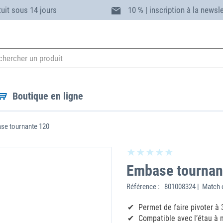
tuit sous 14 jours
10 % | inscription à la newsl
Boutique en ligne
se tournante 120
Embase tournan
Référence :
801008324 | Match 
Permet de faire pivoter à
Compatible avec l’étau à 