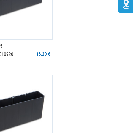
95
0010920
13,20 €