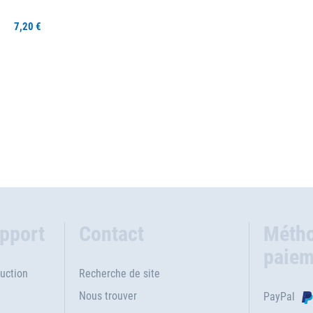
7,20 €
upport
Contact
Métho
paiem
uction
Recherche de site
Nous trouver
PayPal