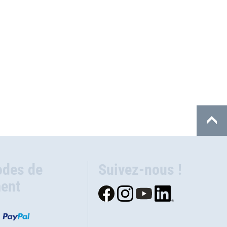
des de
Suivez-nous !
ent