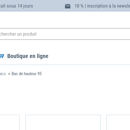
tuit sous 14 jours
10 % | inscription à la newsl
Boutique en ligne
acs
Bac de hauteur 95