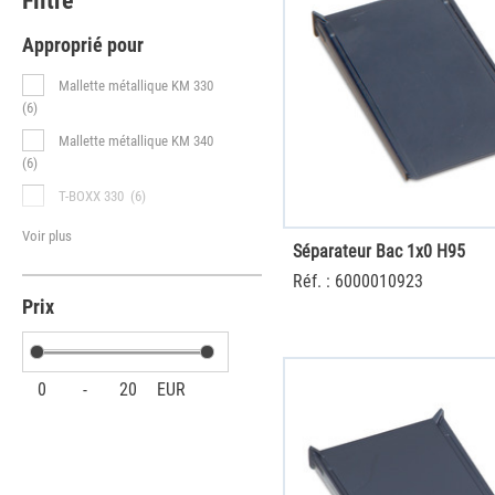
Filtre
Approprié pour
Mallette métallique KM 330
(6)
Mallette métallique KM 340
(6)
T-BOXX 330
(6)
Voir plus
Séparateur Bac 1x0 H95
Réf. : 6000010923
Prix
0
-
20
EUR