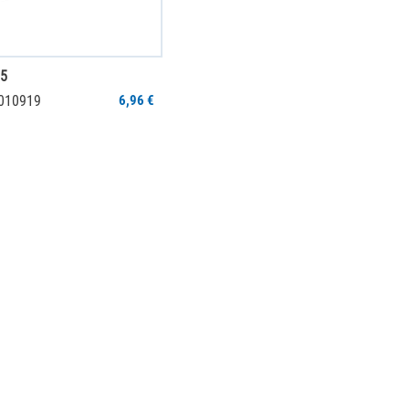
95
0010919
6,96 €